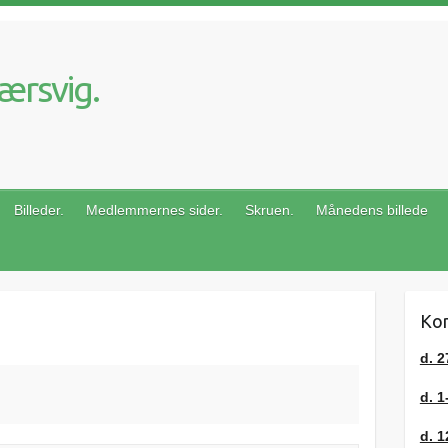
ærsvig.
Billeder.
Medlemmernes sider.
Skruen.
Månedens billede
Kom
d. 2
d. 1
d. 1