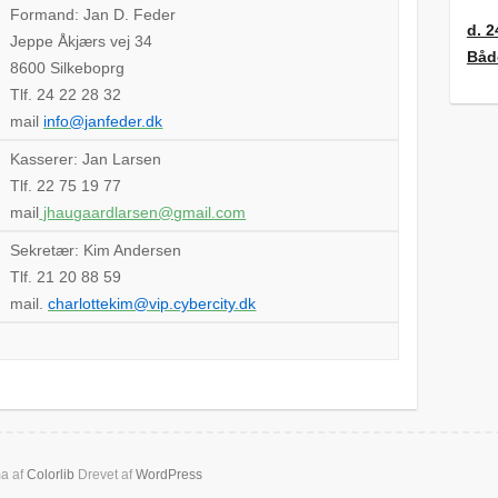
Formand: Jan D. Feder
d. 2
Jeppe Åkjærs vej 34
Båd
8600 Silkeboprg
Tlf. 24 22 28 32
mail
info@janfeder.dk
Kasserer: Jan Larsen
Tlf. 22 75 19 77
mail
jhaugaardlarsen@gmail.com
Sekretær: Kim Andersen
Tlf. 21 20 88 59
mail.
charlottekim@vip.cybercity.dk
ma af
Colorlib
Drevet af
WordPress