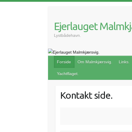
Ejerlauget Malmkj
Lystbådehavn.
Forside
Om Malmkjærsvig.
Links.
Yachtflaget.
Kontakt side.