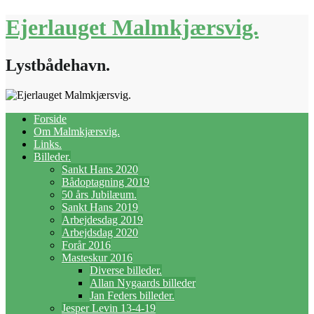
Ejerlauget Malmkjærsvig.
Lystbådehavn.
Forside
Om Malmkjærsvig.
Links.
Billeder.
Sankt Hans 2020
Bådoptagning 2019
50 års Jubilæum.
Sankt Hans 2019
Arbejdesdag 2019
Arbejdsdag 2020
Forår 2016
Masteskur 2016
Diverse billeder.
Allan Nygaards billeder
Jan Feders billeder.
Jesper Levin 13-4-19