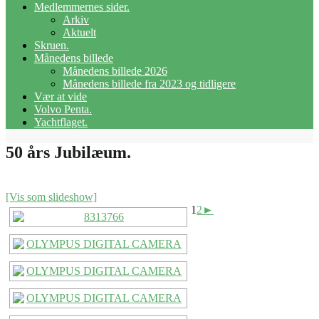
Medlemmernes sider.
Arkiv
Aktuelt
Skruen.
Månedens billede
Månedens billede 2026
Månedens billede fra 2023 og tidligere
Vær at vide
Volvo Penta.
Yachtflaget.
50 års Jubilæum.
[Vis som slideshow]
1
2
►