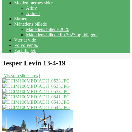
Medlemmernes sider.
Arkiv
Aktuelt
Skruen.
Månedens billede
Månedens billede 2026
Månedens billede fra 2023 og tidligere
Vær at vide
Volvo Penta.
Yachtflaget.
Jesper Levin 13-4-19
[Vis som slideshow]